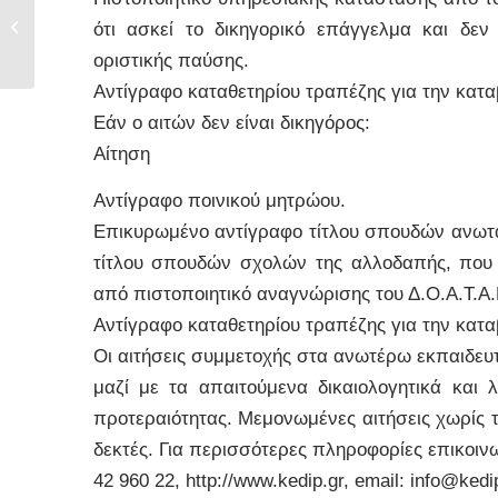
Επίσκεψη του
ότι ασκεί το δικηγορικό επάγγελμα και δεν
Ολλανδού Πρέσβη στο
ΚΕ.ΔΙ.Π.
οριστικής παύσης.
Αντίγραφο καταθετηρίου τραπέζης για την κατ
Εάν ο αιτών δεν είναι δικηγόρος:
Αίτηση
Αντίγραφο ποινικού μητρώου.
Επικυρωμένο αντίγραφο τίτλου σπουδών ανωτάτ
τίτλου σπουδών σχολών της αλλοδαπής, που 
από πιστοποιητικό αναγνώρισης του Δ.Ο.Α.Τ.Α.Π.
Αντίγραφο καταθετηρίου τραπέζης για την κατ
Οι αιτήσεις συμμετοχής στα ανωτέρω εκπαιδευτ
μαζί με τα απαιτούμενα δικαιολογητικά και
προτεραιότητας. Μεμονωμένες αιτήσεις χωρίς τ
δεκτές. Για περισσότερες πληροφορίες επικοιν
42 960 22, http://www.kedip.gr, email: info@kedi