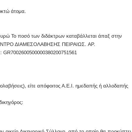
οκτώ άτομα.
ώ Το ποσό των διδάκτρων καταβάλλεται άπαξ στην
ΚΕΝΤΡΟ ΔΙΑΜΕΣΟΛΑΒΗΣΗΣ ΠΕΙΡΑΙΩΣ. AΡ.
N: GR7002600500000380200751561
εσολαβήσεις), είτε απόφοιτος Α.Ε.Ι. ημεδαπής ή αλλοδαπής
δικηγόρος:
ν οικείο Δικηγορικό Σύλλογο, από το οποίο θα προκύπτει