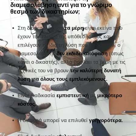
διαμεσολάβηση αντί για το γνώριμο
θεσμό των δικαστηρίων;
Στη διαμεσολάβηση
τα μέρη
είναι εκείνα που
έχουν τον έλεγχο της υπόθεσής τους και
επιλέγουν τα ίδια τη λύση που θα δώσουν, ο
διαμεσολαβητής
δεν εκδίδει απόφαση
(όπως
κάνει ο δικαστής), αλλά βοηθάει τα μέρη με τις
τεχνικές του να βρουν
την καλύτερη δυνατή
λύση για όλους τους εμπλεκόμενους.
Είναι διαδικασία
εμπιστευτική
με
μικρότερο
κόστος.
Η διαφορά μπορεί να επιλυθεί
γρηγορότερα.