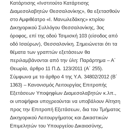
Κατάρτισης «Ινστιτούτο Κατάρτισης
Διαμεσολαβητών Θεσσαλονίκης», θα εξετασθούν
στο Αμφιθέατρο «Ι. Μανωλεδάκης» κτιρίου
Δικηγορικού Συλλόγου Θεσσαλονίκης, 3ος
όροφος, επί της οδού Τσιμισκή 103 (είσοδος από
οδό Ισαύρων), Θεσσαλονίκη. Σημειώνεται ότι τα
θέματα των γραπτών εξετάσεων θα
περιλαμβάνονται από την ύλη: Παράρτημα – Α΄
Θεωρία, άρθρο 11 Π.Δ. 123/2011 (Α΄ 255).
Σύμφωνα με το άρθρο 4 της Υ.Α. 34802/2012 (Β΄
1363) – Κανονισμός Λειτουργίας Επιτροπής
Εξετάσεων Υποψηφίων Διαμεσολαβητών κ.λπ.,
οι υποψήφιοι υποχρεούνται να υποβάλουν Αίτηση
προς την Επιτροπή Εξετάσεων, δια του Τμήματος
Δικηγορικού Λειτουργήματος και Δικαστικών
Επιμελητών του Υπουργείου Δικαιοσύνης,