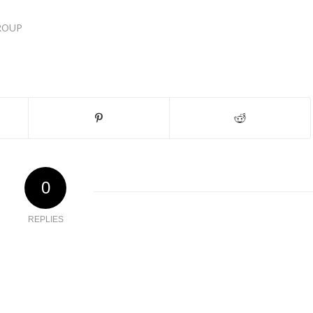
ROUP
0
REPLIES