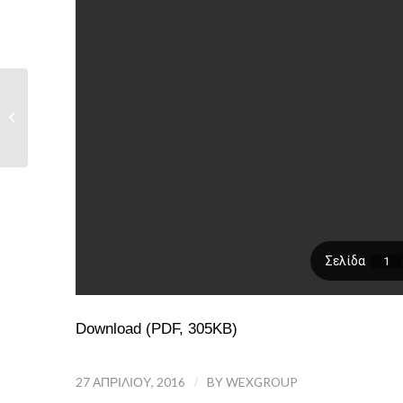
Σχολική διαμεσολάβηση
μεταξύ συνομηλίκων...
Download (PDF, 305KB)
27 ΑΠΡΙΛΊΟΥ, 2016
/
BY
WEXGROUP