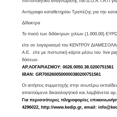
πιστοποιητικό αναγνώρισης του Δ.Ο.Α.Τ.Α.Π για τ
Αντίγραφο καταθετηρίου Τραπέζης για την κατ
Δίδακτρα
Το ποσό των διδάκτρων χιλίων (1.000,00) ΕΥΡ
είτε σε λογαριασμό του ΚΕΝΤΡΟΥ ΔΙΑΜΕΣΟ
A.E. είτε με πιστωτική κάρτα μέσω του live 
δόσεων.
AΡ.ΛΟΓΑΡΙΑΣΜΟΥ: 0026.0050.38.0200751561
IBAN: GR7002600500000380200751561
Οι αιτήσεις συμμετοχής στην ανωτέρω εκπαίδευ
απαιτούμενα δικαιολογητικά και λαμβάνεται αρ
Για περισσότερες πληροφορίες επικοινωνήστ
4296022, http://www.kedip.gr, email: info@ked