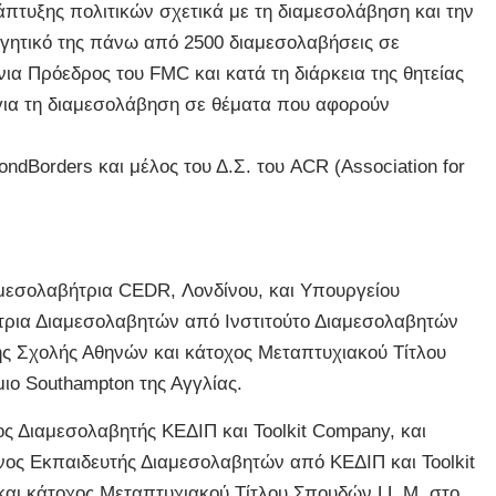
τυξης πολιτικών σχετικά με τη διαμεσολάβηση και την
ργητικό της πάνω από 2500 διαμεσολαβήσεις σε
ια Πρόεδρος του FMC και κατά τη διάρκεια της θητείας
για τη διαμεσολάβηση σε θέματα που αφορούν
ondBorders και μέλος του Δ.Σ. του ACR (Association for
αμεσολαβήτρια CEDR, Λονδίνου, και Υπουργείου
τρια Διαμεσολαβητών από Ινστιτούτο Διαμεσολαβητών
ής Σχολής Αθηνών και κάτοχος Μεταπτυχιακού Τίτλου
ιο Southampton της Αγγλίας.
ς Διαμεσολαβητής ΚΕΔΙΠ και Toolkit Company, και
νος Εκπαιδευτής Διαμεσολαβητών από ΚΕΔΙΠ και Toolkit
αι κάτοχος Μεταπτυχιακού Τίτλου Σπουδών LL.M. στο