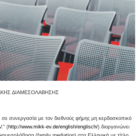
ΙΑΚΗΣ ΔΙΑΜΕΣΟΛΑΒΗΣΗΣ
) σε συνεργασία με τον διεθνούς φήμης μη κερδοσκοπικό
.” (
http://www.mikk-ev.de/english/englisch/
) διοργανώνει
διαμεσολάβηση (family mediation)
στα Ελληνικά
με τίτλο