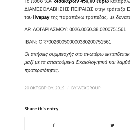
Το ποσό των
διδάκτρων 450,00 ευρώ
καταβάλλ
ΔΙΑΜΕΣΟΛΑΒΗΣΗΣ ΠΕΙΡΑΙΩΣ στην τράπεζα EU
του
livepay
της παραπάνω τράπεζας, με δυνατό
AΡ. ΛΟΓΑΡΙΑΣΜΟΥ: 0026.0050.38.0200751561
IBAN: GR7002600500000380200751561
Οι αιτήσεις συμμετοχής στο ανωτέρω εκπαιδευτικ
μαζί με τα απαιτούμενα δικαιολογητικά και λαμβ
προτεραιότητας.
20 ΟΚΤΩΒΡΊΟΥ, 2015
/
BY
WEXGROUP
Share this entry