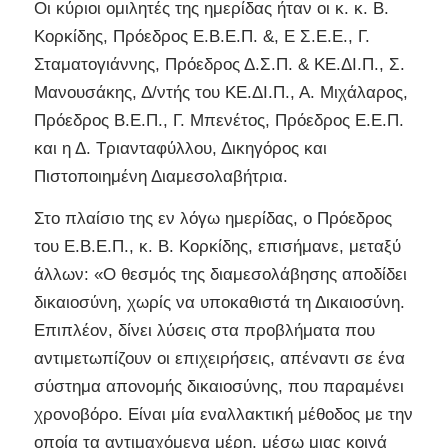
Οι κύριοι ομιλητές της ημερίδας ήταν οι κ. κ. Β.
Κορκίδης, Πρόεδρος Ε.Β.Ε.Π. &, Ε Σ.Ε.Ε., Γ.
Σταματογιάννης, Πρόεδρος Δ.Σ.Π. & ΚΕ.ΔΙ.Π., Σ.
Μανουσάκης, Δ/ντής του ΚΕ.ΔΙ.Π., Α. Μιχάλαρος,
Πρόεδρος Β.Ε.Π., Γ. Μπενέτος, Πρόεδρος Ε.Ε.Π.
και η Δ. Τριανταφύλλου, Δικηγόρος και
Πιστοποιημένη Διαμεσολαβήτρια.
Στο πλαίσιο της εν λόγω ημερίδας, ο Πρόεδρος
του Ε.Β.Ε.Π., κ. Β. Κορκίδης, επισήμανε, μεταξύ
άλλων: «Ο θεσμός της διαμεσολάβησης αποδίδει
δικαιοσύνη, χωρίς να υποκαθιστά τη Δικαιοσύνη.
Επιπλέον, δίνει λύσεις στα προβλήματα που
αντιμετωπίζουν οι επιχειρήσεις, απέναντι σε ένα
σύστημα απονομής δικαιοσύνης, που παραμένει
χρονοβόρο. Είναι μία εναλλακτική μέθοδος με την
οποία τα αντιμαχόμενα μέρη, μέσω μιας κοινά