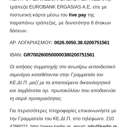
τράπεζα EUROBANK ERGASIAS A.E. είτε με
πιστωτική κάρτα μέσω του
live
pay
της
παραπάνω τράπεζας, με δυνατότητα 6 άτοκων
δόσεων.
AΡ. ΛΟΓΑΡΙΑΣΜΟΥ
: 0026.0050.38.0200751561
IBAN:
GR7002600500000380200751561
Οι αιτήσεις συμμετοχής στο ανωτέρω εκπαιδευτικό
σεμινάριο καταθέτονται στην Γραμματεία του
ΚΕ.ΔΙ.Π. μαζί με τα απαιτούμενα δικαιολογητικά
και λαμβάνεται αρ. πρωτοκόλλου που αποδεικνύει
τη σειρά προτεραιότητας.
Για περισσότερες πληροφορίες επικοινωνήστε με
την Γραμματεία του ΚΕ.ΔΙ.Π. στο τηλέφωνο: 210
4296022, http://www.kedip.gr, email:
info@kedip.gr