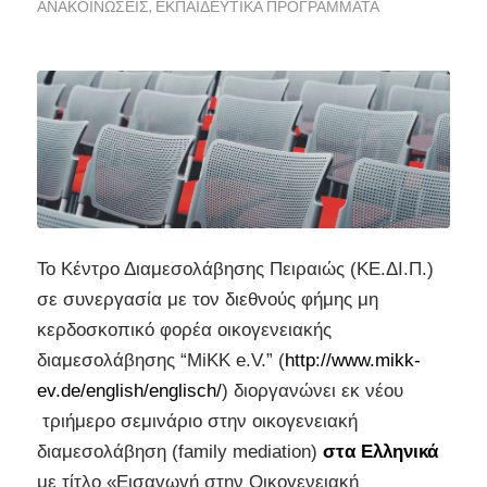
ΑΝΑΚΟΙΝΏΣΕΙΣ
,
ΕΚΠΑΙΔΕΥΤΙΚΆ ΠΡΟΓΡΆΜΜΑΤΑ
Το Κέντρο Διαμεσολάβησης Πειραιώς (ΚΕ.ΔΙ.Π.)
σε συνεργασία με τον διεθνούς φήμης μη
κερδοσκοπικό φορέα οικογενειακής
διαμεσολάβησης “MiΚΚ e.V.” (
http://www.mikk-
ev.de/english/englisch/
) διοργανώνει εκ νέου
τριήμερο σεμινάριο στην οικογενειακή
διαμεσολάβηση (family mediation)
στα Ελληνικά
με τίτλο «Εισαγωγή στην Οικογενειακή